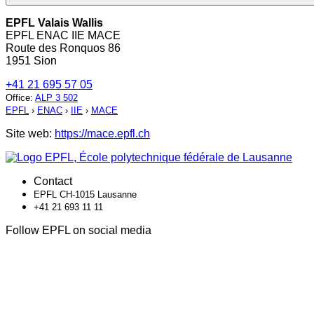
EPFL Valais Wallis
EPFL ENAC IIE MACE
Route des Ronquos 86
1951 Sion
+41 21 695 57 05
Office
:
ALP 3 502
EPFL
›
ENAC
›
IIE
›
MACE
Site web:
https://mace.epfl.ch
Contact
EPFL CH-1015 Lausanne
+41 21 693 11 11
Follow EPFL on social media