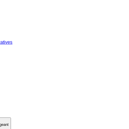
atives
geant