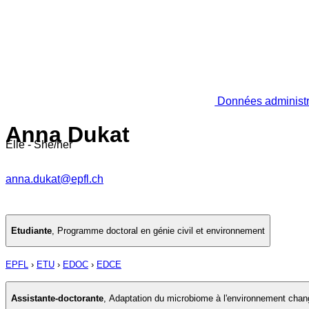
Données administr
Anna Dukat
Elle - She/her
anna.dukat@epfl.ch
Etudiante
,
Programme doctoral en génie civil et environnement
EPFL
›
ETU
›
EDOC
›
EDCE
Assistante-doctorante
,
Adaptation du microbiome à l'environnement chan