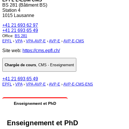
BS 281 (Bâtiment BS)
Station 4
1015 Lausanne
+41 21 693 62 97
+41 21 693 65 49
Office
:
BS 281
EPFL
›
VPA
›
VPA-AVP-E
›
AVP-E
›
AVP-E-CMS
Site web:
https://cms.epfl.ch/
Chargée de cours
,
CMS - Enseignement
+41 21 693 65 49
EPFL
›
VPA
›
VPA-AVP-E
›
AVP-E
›
AVP-E-CMS-ENS
Enseignement et PhD
Enseignement et PhD