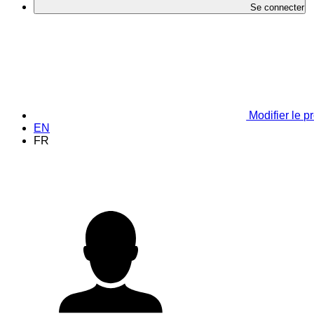
Se connecter
Modifier le pr
EN
FR