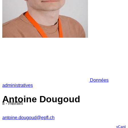
Données
administratives
Antoine Dougoud
Il - He/him
antoine.dougoud@epfl.ch
vCard