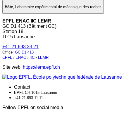
Hôte
,
Laboratoire expérimental de mécanique des roches
EPFL ENAC IIC LEMR
GC D1 413 (Bâtiment GC)
Station 18
1015 Lausanne
+41 21 693 23 21
Office
:
GC D1 413
EPFL
›
ENAC
›
IIC
›
LEMR
Site web:
https://lemr.epfl.ch
Contact
EPFL CH-1015 Lausanne
+41 21 693 11 11
Follow EPFL on social media