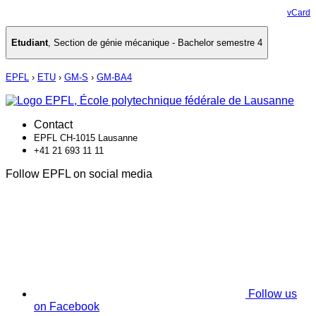
vCard
Etudiant
,
Section de génie mécanique - Bachelor semestre 4
EPFL
›
ETU
›
GM-S
›
GM-BA4
Contact
EPFL CH-1015 Lausanne
+41 21 693 11 11
Follow EPFL on social media
Follow us
on Facebook