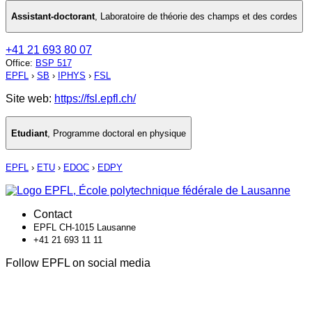
Assistant-doctorant
,
Laboratoire de théorie des champs et des cordes
+41 21 693 80 07
Office
:
BSP 517
EPFL
›
SB
›
IPHYS
›
FSL
Site web:
https://fsl.epfl.ch/
Etudiant
,
Programme doctoral en physique
EPFL
›
ETU
›
EDOC
›
EDPY
Contact
EPFL CH-1015 Lausanne
+41 21 693 11 11
Follow EPFL on social media