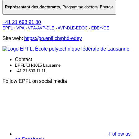
Représentant des doctorants
,
Programme doctoral Energie
+41 21 693 91 30
EPFL
›
VPA
›
VPA-AVP-DLE
›
AVP-DLE-EDOC
›
EDEY-GE
Site web:
https://go.epfl.ch/phd-edey
Contact
EPFL CH-1015 Lausanne
+41 21 693 11 11
Follow EPFL on social media
Follow us