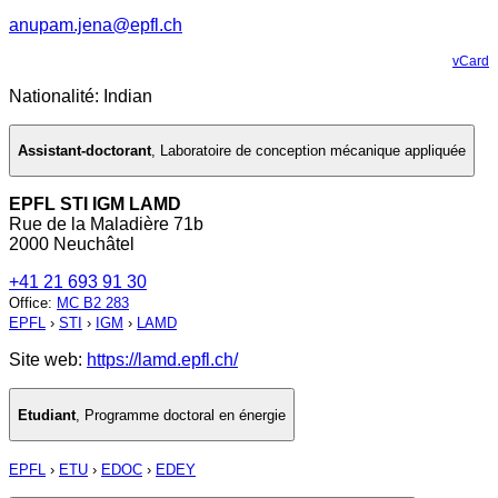
anupam.jena@epfl.ch
vCard
Nationalité: Indian
Assistant-doctorant
,
Laboratoire de conception mécanique appliquée
EPFL STI IGM LAMD
Rue de la Maladière 71b
2000 Neuchâtel
+41 21 693 91 30
Office
:
MC B2 283
EPFL
›
STI
›
IGM
›
LAMD
Site web:
https://lamd.epfl.ch/
Etudiant
,
Programme doctoral en énergie
EPFL
›
ETU
›
EDOC
›
EDEY