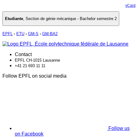
vCard
Etudiante
,
Section de génie mécanique - Bachelor semestre 2
EPFL
›
ETU
›
GM-S
›
GM-BA2
Contact
EPFL CH-1015 Lausanne
+41 21 693 11 11
Follow EPFL on social media
Follow us
on Facebook