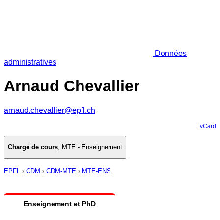
Données
administratives
Arnaud Chevallier
arnaud.chevallier@epfl.ch
vCard
Chargé de cours
,
MTE - Enseignement
EPFL
›
CDM
›
CDM-MTE
›
MTE-ENS
Enseignement et PhD