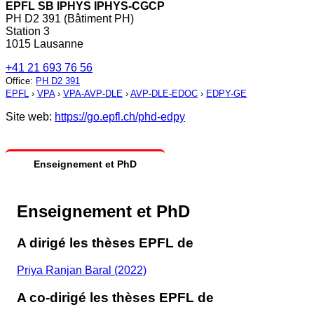
EPFL SB IPHYS IPHYS-CGCP
PH D2 391 (Bâtiment PH)
Station 3
1015 Lausanne
+41 21 693 76 56
Office
:
PH D2 391
EPFL
›
VPA
›
VPA-AVP-DLE
›
AVP-DLE-EDOC
›
EDPY-GE
Site web:
https://go.epfl.ch/phd-edpy
Enseignement et PhD
Enseignement et PhD
A dirigé les thèses EPFL de
Priya Ranjan Baral (2022)
A co-dirigé les thèses EPFL de