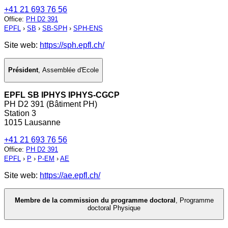
+41 21 693 76 56
Office
:
PH D2 391
EPFL
›
SB
›
SB-SPH
›
SPH-ENS
Site web:
https://sph.epfl.ch/
Président
,
Assemblée d'Ecole
EPFL SB IPHYS IPHYS-CGCP
PH D2 391 (Bâtiment PH)
Station 3
1015 Lausanne
+41 21 693 76 56
Office
:
PH D2 391
EPFL
›
P
›
P-EM
›
AE
Site web:
https://ae.epfl.ch/
Membre de la commission du programme doctoral
,
Programme
doctoral Physique