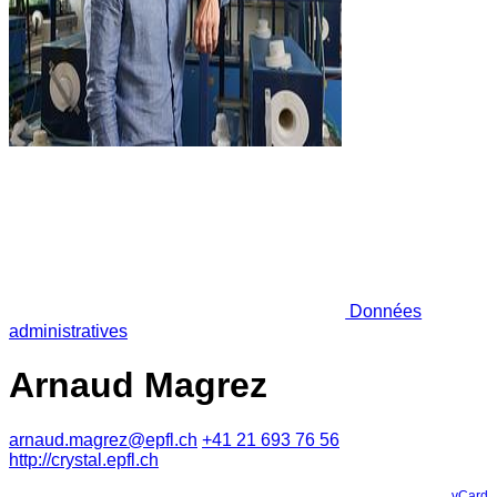
Données
administratives
Arnaud Magrez
arnaud.magrez@epfl.ch
+41 21 693 76 56
http://crystal.epfl.ch
vCard