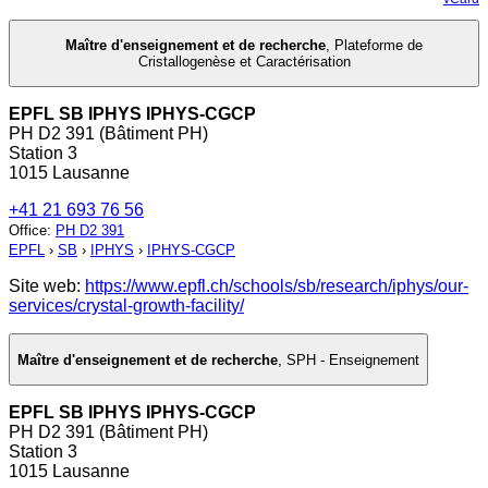
Maître d'enseignement et de recherche
,
Plateforme de
Cristallogenèse et Caractérisation
EPFL SB IPHYS IPHYS-CGCP
PH D2 391 (Bâtiment PH)
Station 3
1015 Lausanne
+41 21 693 76 56
Office
:
PH D2 391
EPFL
›
SB
›
IPHYS
›
IPHYS-CGCP
Site web:
https://www.epfl.ch/schools/sb/research/iphys/our-
services/crystal-growth-facility/
Maître d'enseignement et de recherche
,
SPH - Enseignement
EPFL SB IPHYS IPHYS-CGCP
PH D2 391 (Bâtiment PH)
Station 3
1015 Lausanne