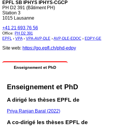
EPFL SB IPHYS IPHYS-CGCP
PH D2 391 (Bâtiment PH)
Station 3
1015 Lausanne
+41 21 693 76 56
Office
:
PH D2 391
EPFL
›
VPA
›
VPA-AVP-DLE
›
AVP-DLE-EDOC
›
EDPY-GE
Site web:
https://go.epfl.ch/phd-edpy
Enseignement et PhD
Enseignement et PhD
A dirigé les thèses EPFL de
Priya Ranjan Baral (2022)
A co-dirigé les thèses EPFL de