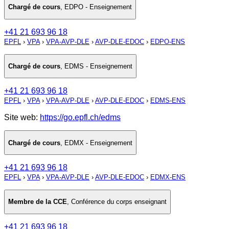
Chargé de cours
,
EDPO - Enseignement
+41 21 693 96 18
EPFL
›
VPA
›
VPA-AVP-DLE
›
AVP-DLE-EDOC
›
EDPO-ENS
Chargé de cours
,
EDMS - Enseignement
+41 21 693 96 18
EPFL
›
VPA
›
VPA-AVP-DLE
›
AVP-DLE-EDOC
›
EDMS-ENS
Site web:
https://go.epfl.ch/edms
Chargé de cours
,
EDMX - Enseignement
+41 21 693 96 18
EPFL
›
VPA
›
VPA-AVP-DLE
›
AVP-DLE-EDOC
›
EDMX-ENS
Membre de la CCE
,
Conférence du corps enseignant
+41 21 693 96 18