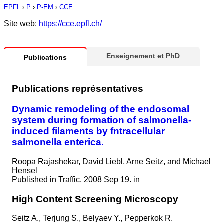
EPFL
›
P
›
P-EM
›
CCE
Site web:
https://cce.epfl.ch/
Enseignement et PhD
Publications
Publications représentatives
Dynamic remodeling of the endosomal
system during formation of salmonella-
induced filaments by fntracellular
salmonella enterica.
Roopa Rajashekar, David Liebl, Arne Seitz, and Michael
Hensel
Published in
Traffic, 2008 Sep 19. in
High Content Screening Microscopy
Seitz A., Terjung S., Belyaev Y., Pepperkok R.