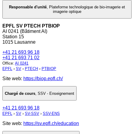
Responsable d'unité
,
Plateforme technologique de bio-imagerie et
imagerie optique
EPFL SV PTECH PTBIOP
AI 0241 (Bâtiment AI)
Station 15
1015 Lausanne
+41 21 693 96 18
+41 21 693 71 02
Office
:
AI 0241
EPFL
›
SV
›
PTECH
›
PTBIOP
Site web:
https://biop.epfl.ch/
Chargé de cours
,
SSV - Enseignement
+41 21 693 96 18
EPFL
›
SV
›
SV-SSV
›
SSV-ENS
Site web:
https://sv.epfl.ch/education