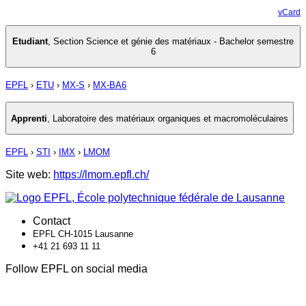
vCard
Etudiant
,
Section Science et génie des matériaux - Bachelor semestre
6
EPFL
›
ETU
›
MX-S
›
MX-BA6
Apprenti
,
Laboratoire des matériaux organiques et macromoléculaires
EPFL
›
STI
›
IMX
›
LMOM
Site web:
https://lmom.epfl.ch/
Contact
EPFL CH-1015 Lausanne
+41 21 693 11 11
Follow EPFL on social media