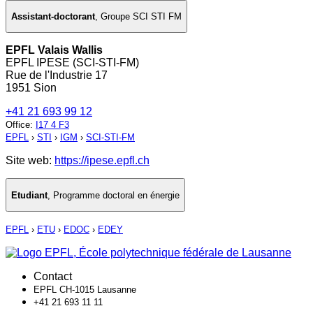
Assistant-doctorant
,
Groupe SCI STI FM
EPFL Valais Wallis
EPFL IPESE (SCI-STI-FM)
Rue de l'Industrie 17
1951 Sion
+41 21 693 99 12
Office
:
I17 4 F3
EPFL
›
STI
›
IGM
›
SCI-STI-FM
Site web:
https://ipese.epfl.ch
Etudiant
,
Programme doctoral en énergie
EPFL
›
ETU
›
EDOC
›
EDEY
Contact
EPFL CH-1015 Lausanne
+41 21 693 11 11