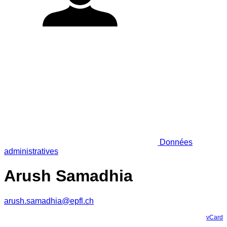
Données
administratives
Arush Samadhia
arush.samadhia@epfl.ch
vCard