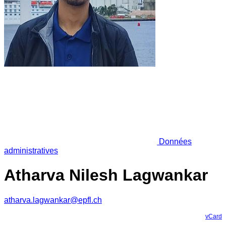
Données
administratives
Atharva Nilesh Lagwankar
atharva.lagwankar@epfl.ch
vCard