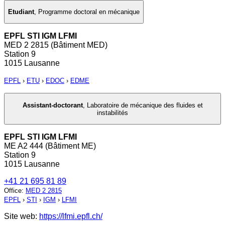
Etudiant
,
Programme doctoral en mécanique
EPFL STI IGM LFMI
MED 2 2815 (Bâtiment MED)
Station 9
1015 Lausanne
EPFL
›
ETU
›
EDOC
›
EDME
Assistant-doctorant
,
Laboratoire de mécanique des fluides et
instabilités
EPFL STI IGM LFMI
ME A2 444 (Bâtiment ME)
Station 9
1015 Lausanne
+41 21 695 81 89
Office
:
MED 2 2815
EPFL
›
STI
›
IGM
›
LFMI
Site web:
https://lfmi.epfl.ch/