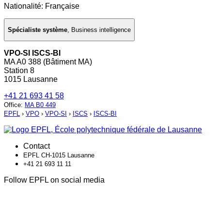
Nationalité: Française
Spécialiste système
,
Business intelligence
VPO-SI ISCS-BI
MA A0 388 (Bâtiment MA)
Station 8
1015 Lausanne
+41 21 693 41 58
Office
:
MA B0 449
EPFL
›
VPO
›
VPO-SI
›
ISCS
›
ISCS-BI
Contact
EPFL CH-1015 Lausanne
+41 21 693 11 11
Follow EPFL on social media