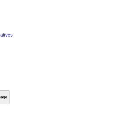
atives
ssage