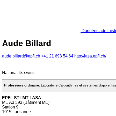
Données administr
Aude Billard
aude.billard@epfl.ch
+41 21 693 54 64
http://lasa.epfl.ch/
Nationalité: swiss
Professeure ordinaire
,
Laboratoire d'algorithmes et systèmes d'apprenti
EPFL STI IMT LASA
ME A3 393 (Bâtiment ME)
Station 9
1015 Lausanne