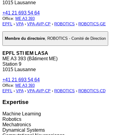
1015 Lausanne
+41 21 693 54 64
Office
:
ME A3 393
EPFL
›
VPA
›
VPA-AVP-CP
›
ROBOTICS
›
ROBOTICS-GE
Membre du directoire
,
ROBOTICS - Comité de Direction
EPFL STI IEM LASA
ME A3 393 (Bâtiment ME)
Station 9
1015 Lausanne
+41 21 693 54 64
Office
:
ME A3 393
EPFL
›
VPA
›
VPA-AVP-CP
›
ROBOTICS
›
ROBOTICS-CD
Expertise
Machine Learning
Robotics
Mechatronics
Dynamical Systems