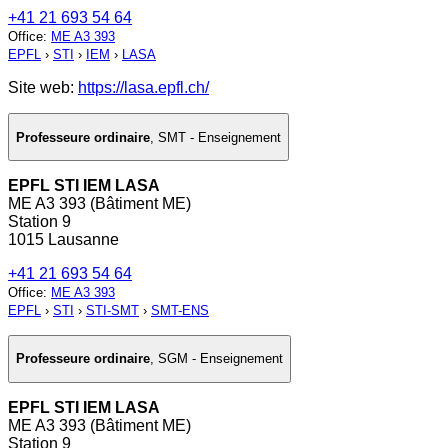
+41 21 693 54 64
Office
:
ME A3 393
EPFL
›
STI
›
IEM
›
LASA
Site web:
https://lasa.epfl.ch/
Professeure ordinaire
,
SMT - Enseignement
EPFL STI IEM LASA
ME A3 393 (Bâtiment ME)
Station 9
1015 Lausanne
+41 21 693 54 64
Office
:
ME A3 393
EPFL
›
STI
›
STI-SMT
›
SMT-ENS
Professeure ordinaire
,
SGM - Enseignement
EPFL STI IEM LASA
ME A3 393 (Bâtiment ME)
Station 9