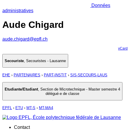
Données
administratives
Aude Chigard
aude.chigard@epfl.ch
vCard
Secouriste
,
Secouristes - Lausanne
EHE
›
PARTENAIRES
›
PART-INSTIT
›
SIS-SECOURS-LAUS
Etudiante/Etudiant
,
Section de Microtechnique - Master semestre 4
délégué·e de classe
EPFL
›
ETU
›
MT-S
›
MT-MA4
Contact