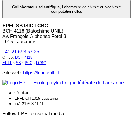
Collaborateur scientifique
,
Laboratoire de chimie et biochimie
computationnelles
EPFL SB ISIC LCBC
BCH 4118 (Batochime UNIL)
Av. François-Alphonse Forel 3
1015 Lausanne
+41 21 693 57 25
Office
:
BCH 4118
EPFL
›
SB
›
ISIC
›
LCBC
Site web:
https://lcbc.epfl.ch
Contact
EPFL CH-1015 Lausanne
+41 21 693 11 11
Follow EPFL on social media