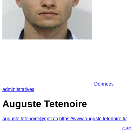
Données
administratives
Auguste Tetenoire
auguste.tetenoire@epfl.ch
https://www.auguste.tetenoire.fr/
vCard