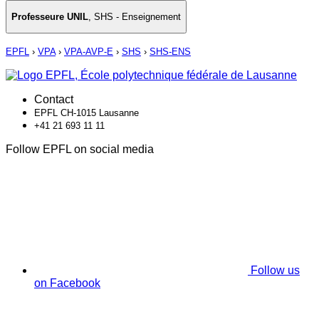
Professeure UNIL
,
SHS - Enseignement
EPFL
›
VPA
›
VPA-AVP-E
›
SHS
›
SHS-ENS
Contact
EPFL CH-1015 Lausanne
+41 21 693 11 11
Follow EPFL on social media
Follow us
on Facebook