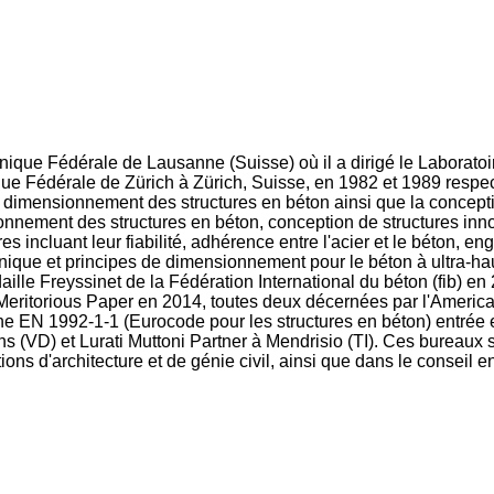
hnique Fédérale de Lausanne (Suisse) où il a dirigé le Laborato
ique Fédérale de Zürich à Zürich, Suisse, en 1982 et 1989 respe
 le dimensionnement des structures en béton ainsi que la concept
ement des structures en béton, conception de structures innova
 incluant leur fiabilité, adhérence entre l'acier et le béton, en
que et principes de dimensionnement pour le béton à ultra-haute
daille Freyssinet de la Fédération International du béton (fib) e
eritorious Paper en 2014, toutes deux décernées par l'American C
 EN 1992-1-1 (Eurocode pour les structures en béton) entrée e
(VD) et Lurati Muttoni Partner à Mendrisio (TI). Ces bureaux son
s d'architecture et de génie civil, ainsi que dans le conseil en