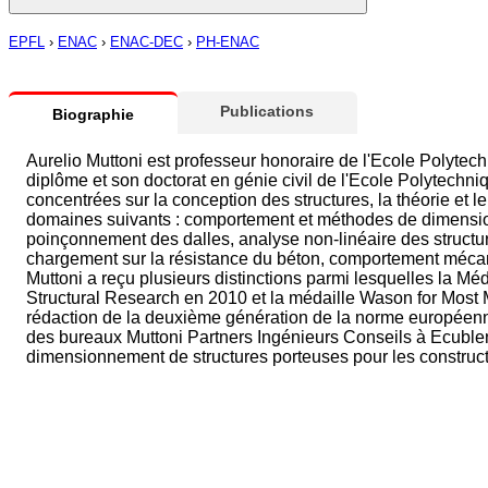
EPFL
›
ENAC
›
ENAC-DEC
›
PH-ENAC
Publications
Biographie
Aurelio Muttoni est professeur honoraire de l'Ecole Polytec
diplôme et son doctorat en génie civil de l'Ecole Polytechn
concentrées sur la conception des structures, la théorie et
domaines suivants : comportement et méthodes de dimensionn
poinçonnement des dalles, analyse non-linéaire des structures
chargement sur la résistance du béton, comportement mécani
Muttoni a reçu plusieurs distinctions parmi lesquelles la Mé
Structural Research en 2010 et la médaille Wason for Most M
rédaction de la deuxième génération de la norme européenne
des bureaux Muttoni Partners Ingénieurs Conseils à Ecublens 
dimensionnement de structures porteuses pour les construction