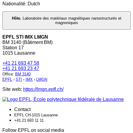
Nationalité: Dutch
Hôte
,
Laboratoire des matériaux magnétiques nanostructurés et
magnoniques
EPFL STI IMX LMGN
BM 3140 (Bâtiment BM)
Station 17
1015 Lausanne
+41 21 693 47 58
+41 21 693 23 47
Office
:
BM 3140
EPFL
›
STI
›
IMX
›
LMGN
Site web:
https://lmgn.epfl.ch/
Contact
EPFL CH-1015 Lausanne
+41 21 693 11 11
Follow EPFL on social media