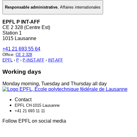
Responsable administrative
,
Affaires internationales
EPFL P INT-AFF
CE 2 328 (Centre Est)
Station 1
1015 Lausanne
+41 21 693 55 64
Office
:
CE 2 328
EPFL
›
P
›
P-INST-AFF
›
INT-AFF
Working days
Monday morning, Tuesday and Thursday all day
Contact
EPFL CH-1015 Lausanne
+41 21 693 11 11
Follow EPFL on social media