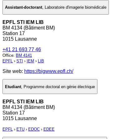
Assistant-doctorant
,
Laboratoire d'imagerie biomédicale
EPFL STI IEM LIB
BM 4134 (Bâtiment BM)
Station 17
1015 Lausanne
+41 21 693 77 46
Office
:
BM 4141
EPFL
›
STI
›
IEM
›
LIB
Site web:
https://bigwww.epfl.ch/
Etudiant
,
Programme doctoral en génie électrique
EPFL STI IEM LIB
BM 4134 (Bâtiment BM)
Station 17
1015 Lausanne
EPFL
›
ETU
›
EDOC
›
EDEE