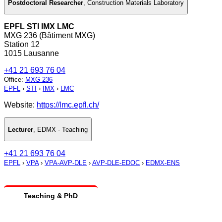
Postdoctoral Researcher
,
Construction Materials Laboratory
EPFL STI IMX LMC
MXG 236 (Bâtiment MXG)
Station 12
1015 Lausanne
+41 21 693 76 04
Office
:
MXG 236
EPFL
›
STI
›
IMX
›
LMC
Website:
https://lmc.epfl.ch/
Lecturer
,
EDMX - Teaching
+41 21 693 76 04
EPFL
›
VPA
›
VPA-AVP-DLE
›
AVP-DLE-EDOC
›
EDMX-ENS
Teaching & PhD