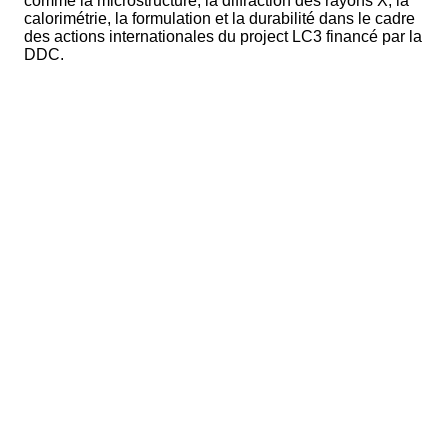
comme la microstructure, la diffraction des rayons X, la
calorimétrie, la formulation et la durabilité dans le cadre
des actions internationales du project LC3 financé par la
DDC.