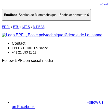
vCard
Etudiant
,
Section de Microtechnique - Bachelor semestre 6
EPFL
›
ETU
›
MT-S
›
MT-BA6
Contact
EPFL CH-1015 Lausanne
+41 21 693 11 11
Follow EPFL on social media
Follow us
on Facebook