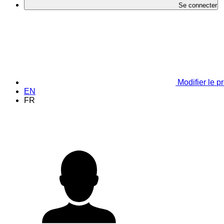
Se connecter
Modifier le pr
EN
FR