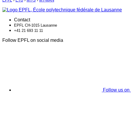
EPFL
›
ETU
›
MT-S
›
MT-MAN
Contact
EPFL CH-1015 Lausanne
+41 21 693 11 11
Follow EPFL on social media
Follow us on