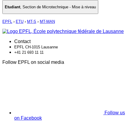
Etudiant
,
Section de Microtechnique - Mise à niveau
EPFL
›
ETU
›
MT-S
›
MT-MAN
Contact
EPFL CH-1015 Lausanne
+41 21 693 11 11
Follow EPFL on social media
Follow us
on Facebook