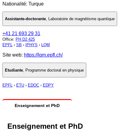
Nationalité: Turque
Assistante-doctorante
,
Laboratoire de magnétisme quantique
+41 21 693 29 31
Office
:
PH D2 425
EPFL
›
SB
›
IPHYS
›
LQM
Site web:
https://lqm.epfl.ch/
Etudiante
,
Programme doctoral en physique
EPFL
›
ETU
›
EDOC
›
EDPY
Enseignement et PhD
Enseignement et PhD