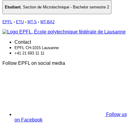
Etudiant
,
Section de Microtechnique - Bachelor semestre 2
EPFL
›
ETU
›
MT-S
›
MT-BA2
Contact
EPFL CH-1015 Lausanne
+41 21 693 11 11
Follow EPFL on social media
Follow us
on Facebook