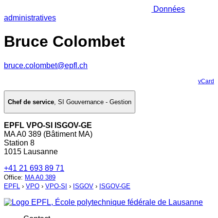
Données
administratives
Bruce Colombet
bruce.colombet@epfl.ch
vCard
Chef de service
,
SI Gouvernance - Gestion
EPFL VPO-SI ISGOV-GE
MA A0 389 (Bâtiment MA)
Station 8
1015 Lausanne
+41 21 693 89 71
Office
:
MA A0 389
EPFL
›
VPO
›
VPO-SI
›
ISGOV
›
ISGOV-GE