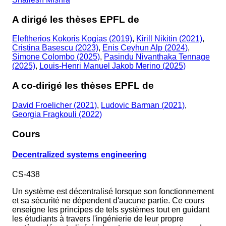
A dirigé les thèses EPFL de
Eleftherios Kokoris Kogias (2019)
,
Kirill Nikitin (2021)
,
Cristina Basescu (2023)
,
Enis Ceyhun Alp (2024)
,
Simone Colombo (2025)
,
Pasindu Nivanthaka Tennage
(2025)
,
Louis-Henri Manuel Jakob Merino (2025)
A co-dirigé les thèses EPFL de
David Froelicher (2021)
,
Ludovic Barman (2021)
,
Georgia Fragkouli (2022)
Cours
Decentralized systems engineering
CS-438
Un système est décentralisé lorsque son fonctionnement
et sa sécurité ne dépendent d'aucune partie. Ce cours
enseigne les principes de tels systèmes tout en guidant
les étudiants à travers l'ingénierie de leur propre