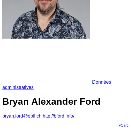
Données
administratives
Bryan Alexander Ford
bryan.ford@epfl.ch
http://bford.info/
vCard