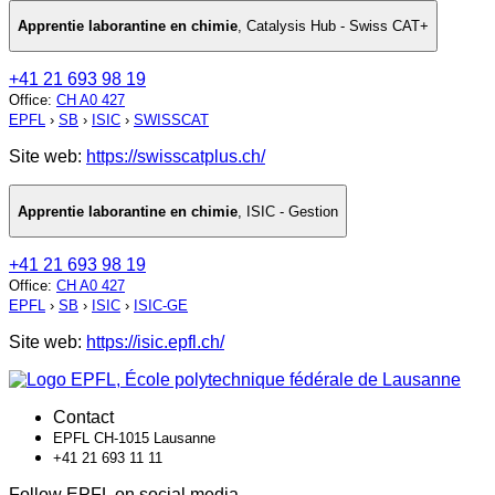
Apprentie laborantine en chimie
,
Catalysis Hub - Swiss CAT+
+41 21 693 98 19
Office
:
CH A0 427
EPFL
›
SB
›
ISIC
›
SWISSCAT
Site web:
https://swisscatplus.ch/
Apprentie laborantine en chimie
,
ISIC - Gestion
+41 21 693 98 19
Office
:
CH A0 427
EPFL
›
SB
›
ISIC
›
ISIC-GE
Site web:
https://isic.epfl.ch/
Contact
EPFL CH-1015 Lausanne
+41 21 693 11 11
Follow EPFL on social media