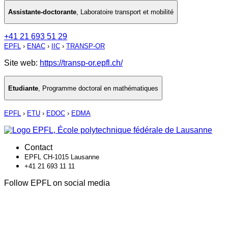
Assistante-doctorante
,
Laboratoire transport et mobilité
+41 21 693 51 29
EPFL
›
ENAC
›
IIC
›
TRANSP-OR
Site web:
https://transp-or.epfl.ch/
Etudiante
,
Programme doctoral en mathématiques
EPFL
›
ETU
›
EDOC
›
EDMA
Contact
EPFL CH-1015 Lausanne
+41 21 693 11 11
Follow EPFL on social media