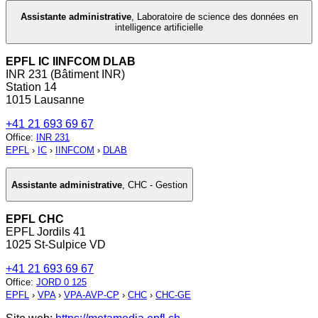
Assistante administrative
,
Laboratoire de science des données en
intelligence artificielle
EPFL IC IINFCOM DLAB
INR 231 (Bâtiment INR)
Station 14
1015 Lausanne
+41 21 693 69 67
Office
:
INR 231
EPFL
›
IC
›
IINFCOM
›
DLAB
Assistante administrative
,
CHC - Gestion
EPFL CHC
EPFL Jordils 41
1025 St-Sulpice VD
+41 21 693 69 67
Office
:
JORD 0 125
EPFL
›
VPA
›
VPA-AVP-CP
›
CHC
›
CHC-GE