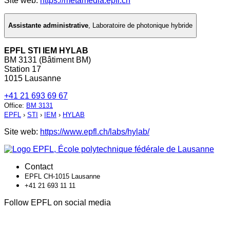
Site web:
https://metamedia.epfl.ch
Assistante administrative
,
Laboratoire de photonique hybride
EPFL STI IEM HYLAB
BM 3131 (Bâtiment BM)
Station 17
1015 Lausanne
+41 21 693 69 67
Office
:
BM 3131
EPFL
›
STI
›
IEM
›
HYLAB
Site web:
https://www.epfl.ch/labs/hylab/
Contact
EPFL CH-1015 Lausanne
+41 21 693 11 11
Follow EPFL on social media