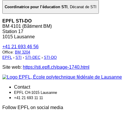
Coordinatrice pour l’éducation STI
,
Décanat de STI
EPFL STI-DO
BM 4101 (Bâtiment BM)
Station 17
1015 Lausanne
+41 21 693 46 56
Office
:
BM 3204
EPFL
›
STI
›
STI-DEC
›
STI-DO
Site web:
https://sti.epfl.ch/page-1740.html
Contact
EPFL CH-1015 Lausanne
+41 21 693 11 11
Follow EPFL on social media