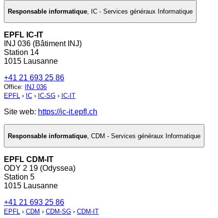
Responsable informatique
,
IC - Services généraux Informatique
EPFL IC-IT
INJ 036 (Bâtiment INJ)
Station 14
1015 Lausanne
+41 21 693 25 86
Office
:
INJ 036
EPFL
›
IC
›
IC-SG
›
IC-IT
Site web:
https://ic-it.epfl.ch
Responsable informatique
,
CDM - Services généraux Informatique
EPFL CDM-IT
ODY 2 19 (Odyssea)
Station 5
1015 Lausanne
+41 21 693 25 86
EPFL
›
CDM
›
CDM-SG
›
CDM-IT