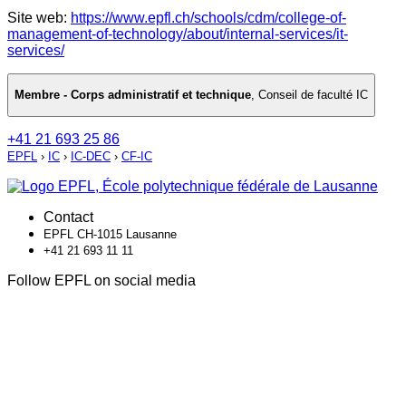
Site web:
https://www.epfl.ch/schools/cdm/college-of-
management-of-technology/about/internal-services/it-
services/
Membre - Corps administratif et technique
,
Conseil de faculté IC
+41 21 693 25 86
EPFL
›
IC
›
IC-DEC
›
CF-IC
Contact
EPFL CH-1015 Lausanne
+41 21 693 11 11
Follow EPFL on social media