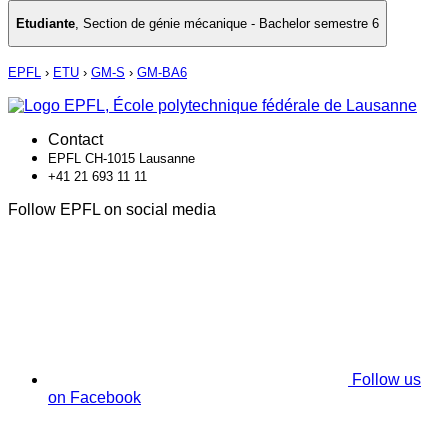
Etudiante
,
Section de génie mécanique - Bachelor semestre 6
EPFL
›
ETU
›
GM-S
›
GM-BA6
Contact
EPFL CH-1015 Lausanne
+41 21 693 11 11
Follow EPFL on social media
Follow us
on Facebook