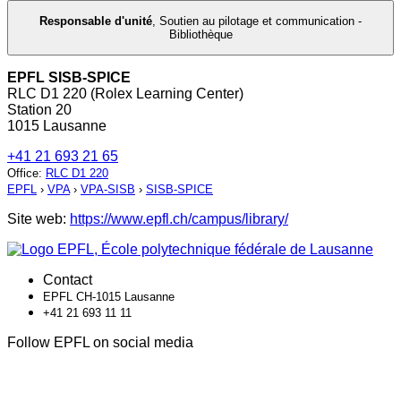
Responsable d'unité
,
Soutien au pilotage et communication -
Bibliothèque
EPFL SISB-SPICE
RLC D1 220 (Rolex Learning Center)
Station 20
1015 Lausanne
+41 21 693 21 65
Office
:
RLC D1 220
EPFL
›
VPA
›
VPA-SISB
›
SISB-SPICE
Site web:
https://www.epfl.ch/campus/library/
Contact
EPFL CH-1015 Lausanne
+41 21 693 11 11
Follow EPFL on social media