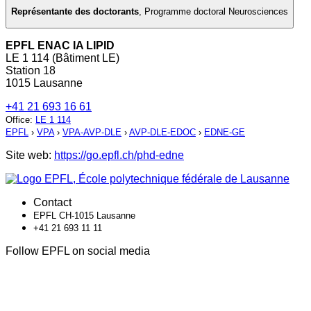
Représentante des doctorants
,
Programme doctoral Neurosciences
EPFL ENAC IA LIPID
LE 1 114 (Bâtiment LE)
Station 18
1015 Lausanne
+41 21 693 16 61
Office
:
LE 1 114
EPFL
›
VPA
›
VPA-AVP-DLE
›
AVP-DLE-EDOC
›
EDNE-GE
Site web:
https://go.epfl.ch/phd-edne
Contact
EPFL CH-1015 Lausanne
+41 21 693 11 11
Follow EPFL on social media