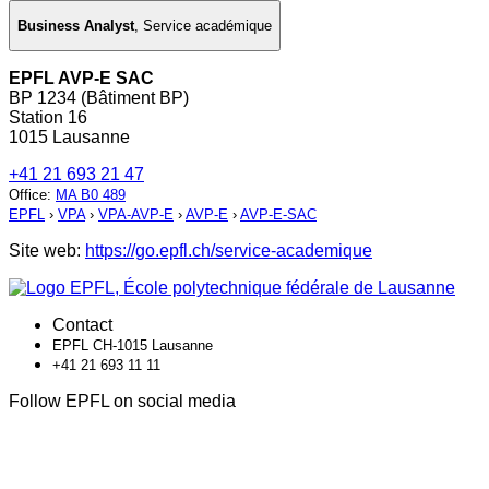
Business Analyst
,
Service académique
EPFL AVP-E SAC
BP 1234 (Bâtiment BP)
Station 16
1015 Lausanne
+41 21 693 21 47
Office
:
MA B0 489
EPFL
›
VPA
›
VPA-AVP-E
›
AVP-E
›
AVP-E-SAC
Site web:
https://go.epfl.ch/service-academique
Contact
EPFL CH-1015 Lausanne
+41 21 693 11 11
Follow EPFL on social media