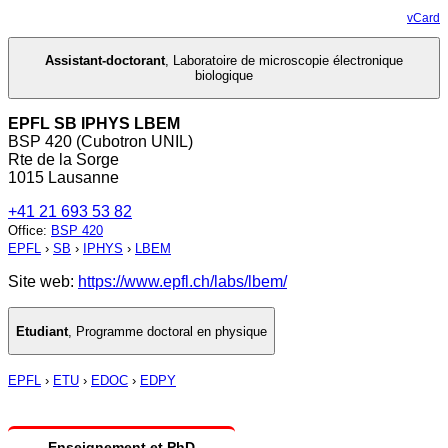
vCard
Assistant-doctorant
,
Laboratoire de microscopie électronique
biologique
EPFL SB IPHYS LBEM
BSP 420 (Cubotron UNIL)
Rte de la Sorge
1015 Lausanne
+41 21 693 53 82
Office
:
BSP 420
EPFL
›
SB
›
IPHYS
›
LBEM
Site web:
https://www.epfl.ch/labs/lbem/
Etudiant
,
Programme doctoral en physique
EPFL
›
ETU
›
EDOC
›
EDPY
Enseignement et PhD