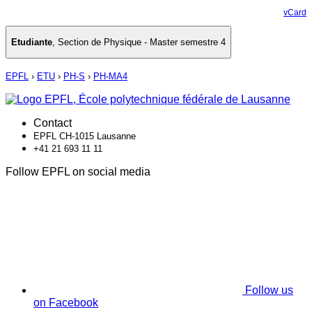
vCard
Etudiante
,
Section de Physique - Master semestre 4
EPFL
›
ETU
›
PH-S
›
PH-MA4
Contact
EPFL CH-1015 Lausanne
+41 21 693 11 11
Follow EPFL on social media
Follow us
on Facebook