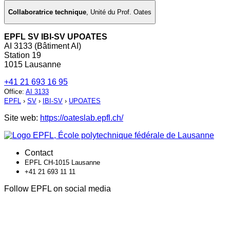
Collaboratrice technique
,
Unité du Prof. Oates
EPFL SV IBI-SV UPOATES
AI 3133 (Bâtiment AI)
Station 19
1015 Lausanne
+41 21 693 16 95
Office
:
AI 3133
EPFL
›
SV
›
IBI-SV
›
UPOATES
Site web:
https://oateslab.epfl.ch/
Contact
EPFL CH-1015 Lausanne
+41 21 693 11 11
Follow EPFL on social media