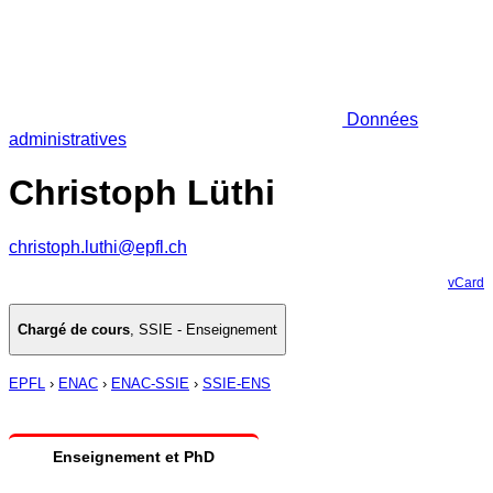
Données
administratives
Christoph Lüthi
christoph.luthi@epfl.ch
vCard
Chargé de cours
,
SSIE - Enseignement
EPFL
›
ENAC
›
ENAC-SSIE
›
SSIE-ENS
Enseignement et PhD