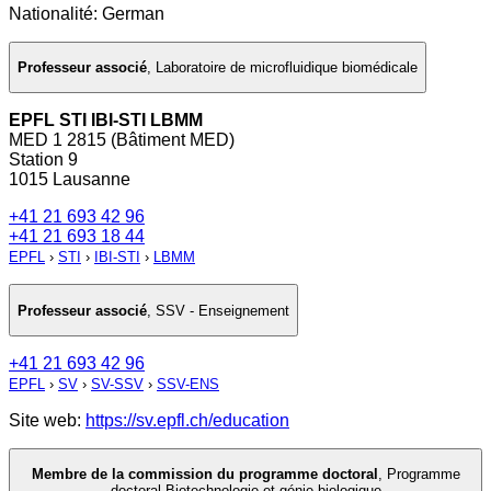
Nationalité: German
Professeur associé
,
Laboratoire de microfluidique biomédicale
EPFL STI IBI-STI LBMM
MED 1 2815 (Bâtiment MED)
Station 9
1015 Lausanne
+41 21 693 42 96
+41 21 693 18 44
EPFL
›
STI
›
IBI-STI
›
LBMM
Professeur associé
,
SSV - Enseignement
+41 21 693 42 96
EPFL
›
SV
›
SV-SSV
›
SSV-ENS
Site web:
https://sv.epfl.ch/education
Membre de la commission du programme doctoral
,
Programme
doctoral Biotechnologie et génie biologique