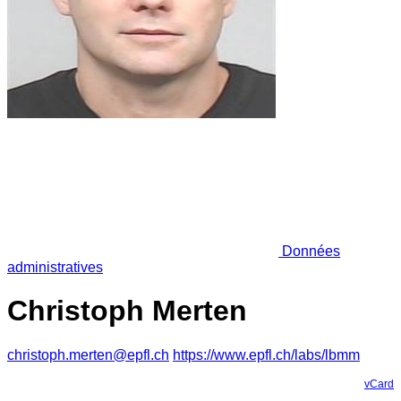
Données
administratives
Christoph Merten
christoph.merten@epfl.ch
https://www.epfl.ch/labs/lbmm
vCard