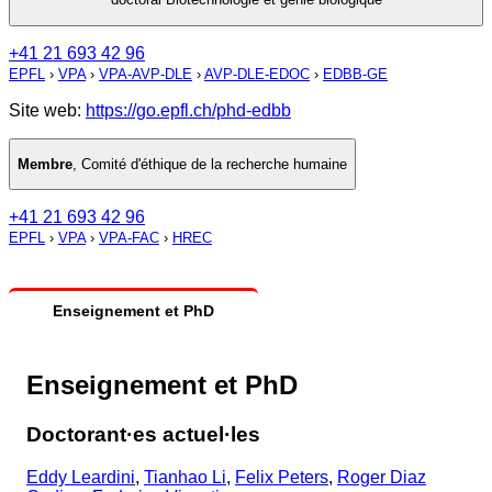
+41 21 693 42 96
EPFL
›
VPA
›
VPA-AVP-DLE
›
AVP-DLE-EDOC
›
EDBB-GE
Site web:
https://go.epfl.ch/phd-edbb
Membre
,
Comité d'éthique de la recherche humaine
+41 21 693 42 96
EPFL
›
VPA
›
VPA-FAC
›
HREC
Enseignement et PhD
Enseignement et PhD
Doctorant·es actuel·les
Eddy Leardini
,
Tianhao Li
,
Felix Peters
,
Roger Diaz