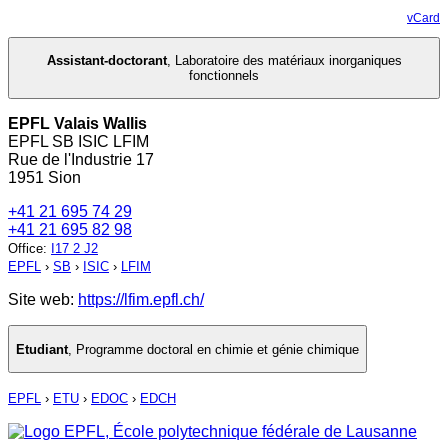
vCard
Assistant-doctorant
,
Laboratoire des matériaux inorganiques
fonctionnels
EPFL Valais Wallis
EPFL SB ISIC LFIM
Rue de l'Industrie 17
1951 Sion
+41 21 695 74 29
+41 21 695 82 98
Office
:
I17 2 J2
EPFL
›
SB
›
ISIC
›
LFIM
Site web:
https://lfim.epfl.ch/
Etudiant
,
Programme doctoral en chimie et génie chimique
EPFL
›
ETU
›
EDOC
›
EDCH