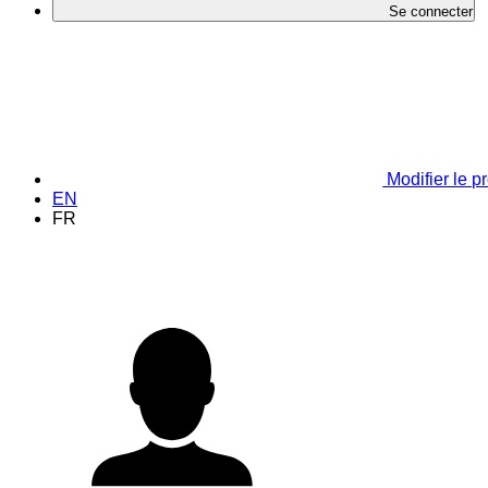
Se connecter
Modifier le pr
EN
FR