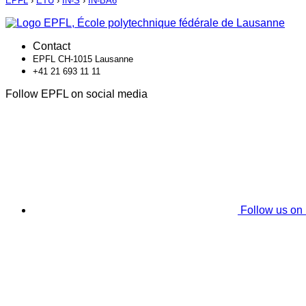
EPFL
›
ETU
›
IN-S
›
IN-BA6
Contact
EPFL CH-1015 Lausanne
+41 21 693 11 11
Follow EPFL on social media
Follow us on