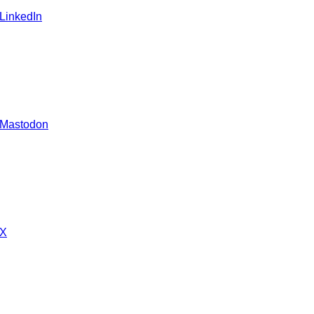
 LinkedIn
 Mastodon
 X