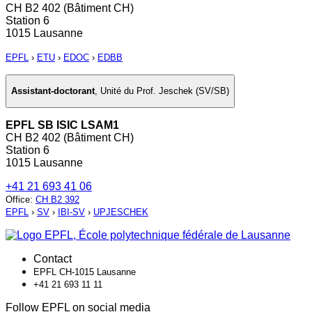
CH B2 402 (Bâtiment CH)
Station 6
1015 Lausanne
EPFL
›
ETU
›
EDOC
›
EDBB
Assistant-doctorant
,
Unité du Prof. Jeschek (SV/SB)
EPFL SB ISIC LSAM1
CH B2 402 (Bâtiment CH)
Station 6
1015 Lausanne
+41 21 693 41 06
Office
:
CH B2 392
EPFL
›
SV
›
IBI-SV
›
UPJESCHEK
Contact
EPFL CH-1015 Lausanne
+41 21 693 11 11
Follow EPFL on social media