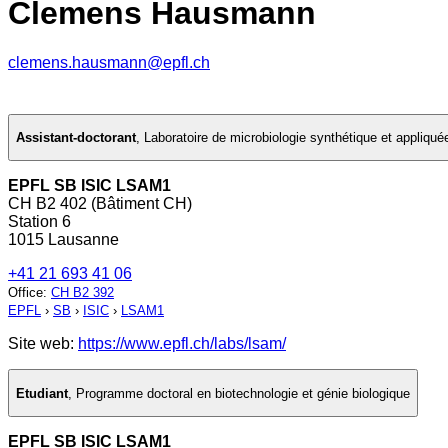
Clemens Hausmann
clemens.hausmann@epfl.ch
Assistant-doctorant
,
Laboratoire de microbiologie synthétique et appliqu
EPFL SB ISIC LSAM1
CH B2 402 (Bâtiment CH)
Station 6
1015 Lausanne
+41 21 693 41 06
Office
:
CH B2 392
EPFL
›
SB
›
ISIC
›
LSAM1
Site web:
https://www.epfl.ch/labs/lsam/
Etudiant
,
Programme doctoral en biotechnologie et génie biologique
EPFL SB ISIC LSAM1